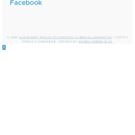
Facebook
© 2026
SLOVENSKÝ SPOLOK ŠTUDENTOV ZUBNÉHO LEKÁRSTVA
| VŠETKY
PRÁVA VYHRADENÉ. | DESIGN BY
MAREK HREBÍK & CO.
X