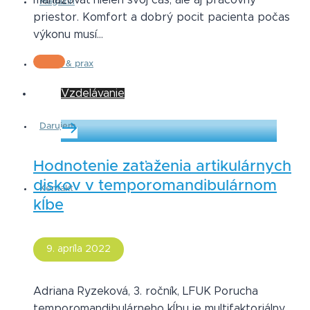
Magazín
priestor. Komfort a dobrý pocit pacienta počas
výkonu musí…
Práca & prax
Vzdelávanie
Darujem
Hodnotenie zaťaženia artikulárnych
diskov v temporomandibulárnom
Kontakt
kĺbe
9. apríla 2022
Adriana Ryzeková, 3. ročník, LFUK Porucha
temporomandibulárneho kĺbu je multifaktoriálny