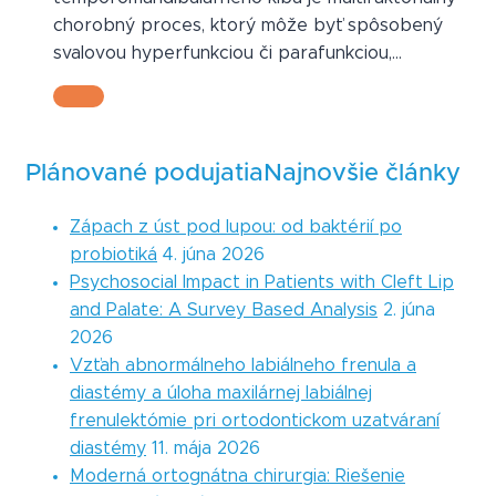
chorobný proces, ktorý môže byť spôsobený
svalovou hyperfunkciou či parafunkciou,…
Plánované podujatia
Najnovšie články
Zápach z úst pod lupou: od baktérií po
probiotiká
4. júna 2026
Psychosocial Impact in Patients with Cleft Lip
and Palate: A Survey Based Analysis
2. júna
2026
Vzťah abnormálneho labiálneho frenula a
diastémy a úloha maxilárnej labiálnej
frenulektómie pri ortodontickom uzatváraní
diastémy
11. mája 2026
Moderná ortognátna chirurgia: Riešenie