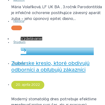
Aktivity
Mária Volaříková, LF UK BA , 3.ročník Parodontitída
je infekčné ochorenie postihujúce závesný aparát
zuba – jeho úponový epitel, ďasno,…
História
Vzdelávanie
Štúdium
Zubárske kreslo, ktoré obdivujú
Kongres
odborníci a obľubujú zákazníci
Roadshow
20. apríla 2022
Moderný stomatológ dnes potrebuje efektívne
manažovať nielen svoj čas, ale aj pracovný