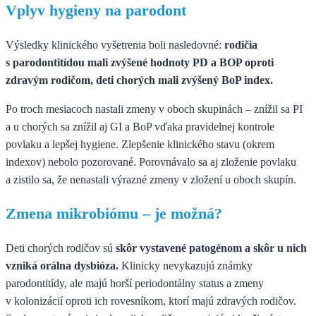
Vplyv hygieny na parodont
Výsledky klinického vyšetrenia boli nasledovné:
rodičia
s parodontitídou mali zvýšené hodnoty PD a BOP oproti
zdravým rodičom, deti chorých mali zvýšený BoP index.
Po troch mesiacoch nastali zmeny v oboch skupinách – znížil sa PI
a u chorých sa znížil aj GI a BoP vďaka pravidelnej kontrole
povlaku a lepšej hygiene. Zlepšenie klinického stavu (okrem
indexov) nebolo pozorované. Porovnávalo sa aj zloženie povlaku
a zistilo sa, že nenastali výrazné zmeny v zložení u oboch skupín.
Zmena mikrobiómu – je možná?
Deti chorých rodičov sú
skôr vystavené patogénom a skôr u nich
vzniká orálna dysbióza.
Klinicky nevykazujú známky
parodontitídy, ale majú horší periodontálny status a zmeny
v kolonizácií oproti ich rovesníkom, ktorí majú zdravých rodičov.