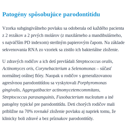
Patogény spôsobujúce parodontitídu
Vzorka subgingiválneho povlaku sa odoberala od každého pacienta
z 2 rezákov a 2 prvých molárov (z maxilárneho a mandibulárneho,
s najväčším PD indexom) sterilným papierovým čapom. Na základe
sekvenovania RNA zo vzoriek sa zistilo ich bakteriálne zloženie.
U zdravých rodičov a ich detí prevládali
Streptococcus oralis
,
Actinomyces oris
,
Corynebacterium
a
Selenomonas
– súčasť
normálnej orálnej flóry. Naopak u rodičov s generalizovanou
agresívnou parodontitídou sa vyskytovali
Porphyromonas
gingivalis
,
Aggregatibacter actinomycetemcommitans
,
Streptococcus parasanguinis
,
Fusobacterium nucleatum
a iné
patogény typické pre parodontitídu. Deti chorých rodičov mali
približne na 70% rovnaké zloženie povlaku aj napriek tomu, že
klinicky boli zdravé a bez príznakov parodontitídy.