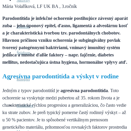
Aktivity
Mária Volaříková, LF UK BA , 3.ročník
Parodontitída je infekčné ochorenie postihujúce závesný aparát
zuba – jeho úponový epitel, ďasno, ligamentá a alveolárnu kosť
História
a je charakteristická tvorbou tzv. parodontálnych chobotov.
Hlavnou príčinou vzniku ochorenia je subgingiválny povlak
tvorený patogénnymi baktériami, vnímavý imunitný systém
Štúdium
jedinca a mnohé ďalšie faktory – napr. fajčenie, diabetes
mellitus, nedostačujúca ústna hygiena, hormonálne vplyvy atď.
Agresívna parodontitída a výskyt v rodine
Kongres
Jedným z typov parodontitíd je
agresívna parodontitída
. Toto
ochorenie sa vyskytuje medzi pubertou až 35. rokom života a je
charakteristické rýchlou progresiou a generalizáciou, čo často vedie
Roadshow
ku strate zubov. Je preň typický pomerne častý rodinný výskyt – až
u 50 % pacientov. Je to spôsobené vertikálnym prenosom
genetického materiálu, prítomnosťou rovnakých faktorov prostredia