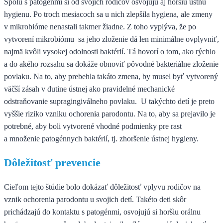
Spolu s patogénmi si od svojich rodičov osvojujú aj horšiu ústnu
hygienu. Po troch mesiacoch sa u nich zlepšila hygiena, ale zmeny
v mikrobióme nenastali takmer žiadne. Z toho vyplýva, že po
vytvorení mikrobiómu sa jeho zloženie dá len minimálne ovplyvniť,
najmä kvôli vysokej odolnosti baktérií. Tá hovorí o tom, ako rýchlo
a do akého rozsahu sa dokáže obnoviť pôvodné bakteriálne zloženie
povlaku. Na to, aby prebehla takáto zmena, by musel byť vytvorený
väčší zásah v dutine ústnej ako pravidelné mechanické
odstraňovanie supragingiválneho povlaku. U takýchto detí je preto
vyššie riziko vzniku ochorenia parodontu. Na to, aby sa prejavilo je
potrebné, aby boli vytvorené vhodné podmienky pre rast
a množenie patogénnych baktérií, tj. zhoršenie ústnej hygieny.
Dôležitosť prevencie
Cieľom tejto štúdie bolo dokázať dôležitosť vplyvu rodičov na
vznik ochorenia parodontu u svojich detí. Takéto deti skôr
prichádzajú do kontaktu s patogénmi, osvojujú si horšiu orálnu