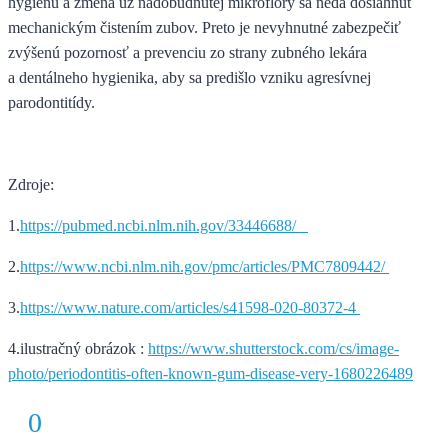
hygienu a zmena už nadobudnutej mikroflóry sa nedá dosiahnuť
mechanickým čistením zubov. Preto je nevyhnutné zabezpečiť
zvýšenú pozornosť a prevenciu zo strany zubného lekára
a dentálneho hygienika, aby sa predišlo vzniku agresívnej
parodontitídy.
Zdroje:
1.
https://pubmed.ncbi.nlm.nih.gov/33446688/
2.
https://www.ncbi.nlm.nih.gov/pmc/articles/PMC7809442/
3.
https://www.nature.com/articles/s41598-020-80372-4
4.ilustračný obrázok :
https://www.shutterstock.com/cs/image-
photo/periodontitis-often-known-gum-disease-very-1680226489
0