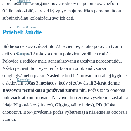
Magazín
a prenosom mikroorganizmov z rodičov na potomkov. Cieľom
štúdie bolo zistiť, aký veľký vplyv majú rodičia s parodontitídou na
subgingiválnu kolonizáciu svojich detí.
Práca & prax
Priebeh štúdie
Štúdie sa celkovo zúčastnilo 72 pacientov, z toho polovicu tvorili
deti vo veku 6-12 rokov a druhú polovicu tvorili ich rodičia.
Darujem
Polovica z rodičov mala generalizovanú agresívnu parodontitídu.
Všetci pacienti boli vyšetrení a bola im odobraná vzorka
subgingiválneho plaku. Následne boli inštruovaní o orálnej hygiene
Kontakt
a sledovaní počas 3 mesiacov, kedy si zuby čistili
3-krát denne
Bassovou technikou a používali zubnú niť.
Počas tohto obdobia
boli viackrát kontrolovaní. Na záver boli znova vyšetrení – získali sa
údaje PI (povlakový index), GI(gingiválny index), PD (hĺbka
chobotov), BoP (krvácanie počas vyšetrenia) a následne sa odobrala
vzorka.