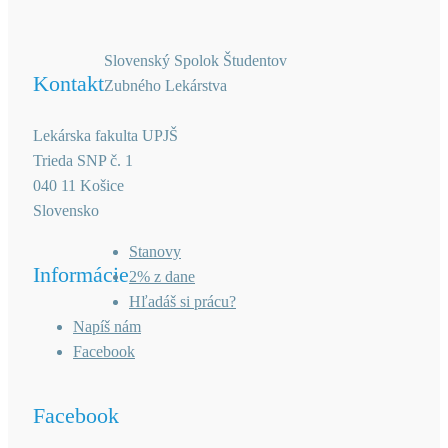
Slovenský Spolok Študentov
Kontakt
Zubného Lekárstva
Lekárska fakulta UPJŠ
Trieda SNP č. 1
040 11 Košice
Slovensko
Stanovy
Informácie
2% z dane
Hľadáš si prácu?
Napíš nám
Facebook
Facebook