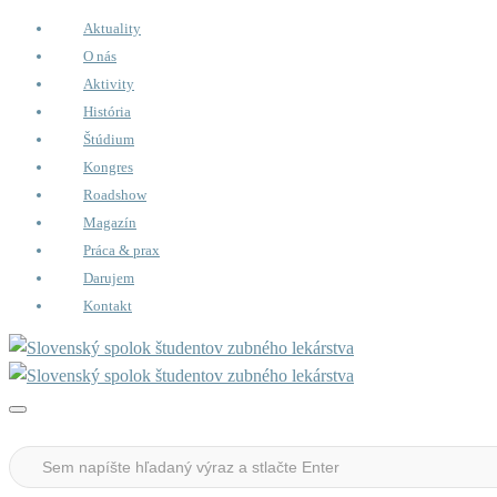
Aktuality
O nás
Aktivity
História
Štúdium
Kongres
Roadshow
Magazín
Práca & prax
Darujem
Kontakt