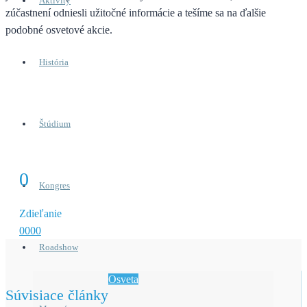
Aktivity
zúčastnení odniesli užitočné informácie a tešíme sa na ďalšie
podobné osvetové akcie.
História
Štúdium
0
Kongres
Zdieľanie
0
0
0
0
Roadshow
Osveta
Súvisiace články