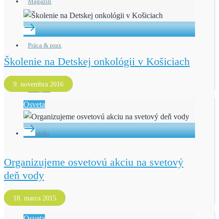
Magazín
Práca & prax
Školenie na Detskej onkológii v Košiciach
9. novembra 2016
Darujem
Osveta
Kontakt
Organizujeme osvetovú akciu na svetový
deň vody
18. marca 2015
Osveta