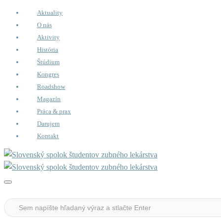
Aktuality
O nás
Aktivity
História
Štúdium
Kongres
Roadshow
Magazín
Práca & prax
Darujem
Kontakt