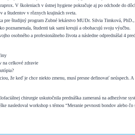
Curaprox. V školeniach v ústnej hygiene pokračuje aj po odchode do d
 a študentov v rôznych krajinách sveta.
ka pre študijný program Zubné lekárstvo MUDr. Silvia Timková, PhD., k
 Ako poznamenala, študenti tak sami kreujú a obohacujú svoju výučbu.
 svojho osobného a profesionálneho života a následne odprednášal 4 pre
činy
v na celkové zdravie
utópia?
ciou, že keď je chce niekto zmenu, musí presne definovať neúspech. A
faciálnej chirurgie uskutočnila prednáška zameraná na adhezívne 
dnáške nasledoval workshop s témou “Meranie pevnosti bondov alebo čo 