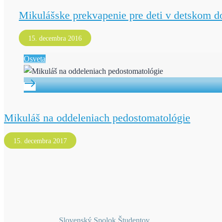
Mikulášske prekvapenie pre deti v detskom d
15. decembra 2016
Osveta
Mikuláš na oddeleniach pedostomatológie
15. decembra 2017
Slovenský Spolok Študentov