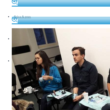
Práca & prax
Darujem
Kontakt