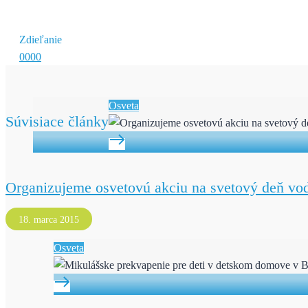
Zdieľanie
0
0
0
0
Osveta
Súvisiace články
Organizujeme osvetovú akciu na svetový deň vo
18. marca 2015
Osveta