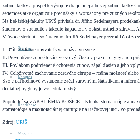
zubnej kefky a prispel k vývoju extra jemnej a hustej zubnej kefky 
sedemdesiatke organizuje prednášky a workshopy pre zubných lekárov
História
Na Lekárskej fakulty UPJŠ privítala dr. Jiřího Sedelmayera prodekan
študentov o stretnutie s takouto kapacitou v oblasti ústneho zdravia.
V úvode stretnutia so študentmi im Jiří Sedelmayer prezradil čosi zo
Štúdium
I. Orálne zdravie obyvateľstva u nás a vo svete
II. Preventívne zubné lekárstvo vo výučbe a v praxi – chyby a ich prí
III. Povlakom podmienené ochorenia zubov, zápal ďasien a jeho vply
IV. Celoživotné zachovanie zdravého chrupu – reálna možnosť alebo 
Kongres
Svoje päťhodinové vystúpenie začal varovnými štatistikami a informá
dentálnej hygieny je výsledok mizivý.
Popoludní sa v AKADÉMIA KOŠICE – Klinika stomatológie a maxilo
Roadshow
stomatológie a maxilofaciálnej chirurgie na Bačíkovej ulici. Po pre
Zdroj:
UPJŠ
Magazín