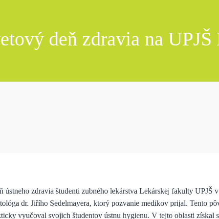
etový deň zdravia na UPJŠ
 ústneho zdravia študenti zubného lekárstva Lekárskej fakulty UPJŠ v 
ológa dr. Jiřího Sedelmayera, ktorý pozvanie medikov prijal. Tento 
cky vyučoval svojich študentov ústnu hygienu. V tejto oblasti získal 