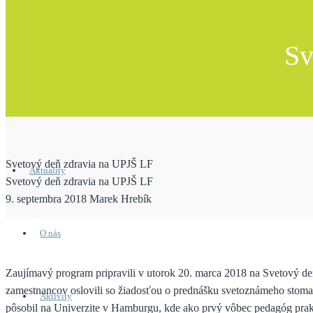
Sv
Svetový deň zdravia na UPJŠ LF
Aktuality
Svetový deň zdravia na UPJŠ LF
9. septembra 2018
Marek Hrebík
O nás
Zaujímavý program pripravili v utorok 20. marca 2018 na Svetový deň
zamestnancov oslovili so žiadosťou o prednášku svetoznámeho stomat
Aktivity
pôsobil na Univerzite v Hamburgu, kde ako prvý vôbec pedagóg prakti