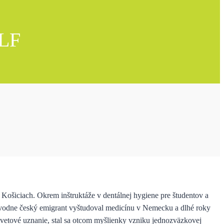
 LF
Košiciach. Okrem inštruktáže v dentálnej hygiene pre študentov a
pôvodne český emigrant vyštudoval medicínu v Nemecku a dlhé roky
svetové uznanie, stal sa otcom myšlienky vzniku jednozväzkovej