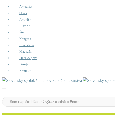
Aktuality
O nás
Aktivity
História
Štúdium
Kongres
Roadshow
Magazín
Práca & prax
Darujem
Kontakt