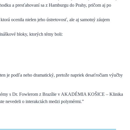
ôchodku a presťahovaní sa z Hamburgu do Prahy, pričom aj po
torá ocenila nielen jeho ústretovosť, ale aj samotný záujem
dnáškové bloky, ktorých témy boli:
 ten je podľa neho dramatický, pretože napriek desaťročiam výučby
systémy s Dr. Fowlerom z Brazílie v AKADÉMIA KOŠICE – Klinika
ste nevedeli o interakciách medzi polymérmi.”