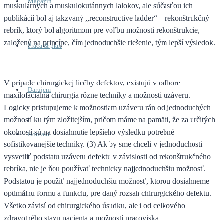
Magazín
muskulárnych a muskulokutánnych lalokov, ale súčasťou ich
publikácií bol aj takzvaný ,,reconstructive ladder“ – rekonštrukčný
rebrík, ktorý bol algoritmom pre voľbu možnosti rekonštrukcie,
založený na princípe, čím jednoduchšie riešenie, tým lepší výsledok.
Práca & prax
V prípade chirurgickej liečby defektov, existujú v odbore
Darujem
maxilofaciálna chirurgia rôzne techniky a možnosti uzáveru.
Logicky pristupujeme k možnostiam uzáveru rán od jednoduchých
možností ku tým zložitejším, pričom máme na pamäti, že za určitých
okolností sú na dosiahnutie lepšieho výsledku potrebné
Kontakt
sofistikovanejšie techniky. (3) Ak by sme chceli v jednoduchosti
vysvetliť podstatu uzáveru defektu v závislosti od rekonštrukčného
rebríka, nie je ňou používať technicky najjednoduchšiu možnosť.
Podstatou je použiť najjednoduchšiu možnosť, ktorou dosiahneme
optimálnu formu a funkciu, pre daný rozsah chirurgického defektu.
Všetko závisí od chirurgického úsudku, ale i od celkového
zdravotného stavu pacienta a možností pracoviska.