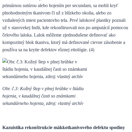
primárnou sutúrou alebo hojením per secundam, sa mohli kryť
plnohodnotným tkanivom či už z blízkeho okolia, alebo zo
vzdialených miest pacientovho tela. Prvé lalokové plastiky poznali
už v starovekej Indii, kde rekonštruovali nos po amputácií pomocou
čelového laloka. Lalok môžeme zjednodušene definovať ako
kompozitný blok tkaniva, ktorý má definované cievne zásobenie a
používa sa na krytie defektov rôznej etiológie. (4)
Obr. č.3: Kožný štep v plnej hrúbke v štádiu
hojenia, v kaudálnej časti so známkami
sekundárneho hojenia, zdroj: vlastný archív
Kazuistika rekonštrukcie mäkkotkanivového defektu spodiny