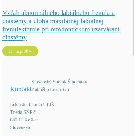
Vzťah abnormálneho labiálneho frenula a
diastémy a úloha maxilárnej labiálnej
frenulektómie pri ortodontickom uzatváraní
diastémy
11. mája 2026
Slovenský Spolok Študentov
Kontakt
Zubného Lekárstva
Lekárska fakulta UPJŠ
Trieda SNP č. 1
040 11 Košice
Slovensko