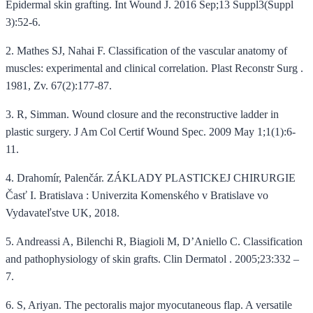
Epidermal skin grafting. Int Wound J. 2016 Sep;13 Suppl3(Suppl
3):52-6.
2. Mathes SJ, Nahai F. Classification of the vascular anatomy of
muscles: experimental and clinical correlation. Plast Reconstr Surg .
1981, Zv. 67(2):177-87.
3. R, Simman. Wound closure and the reconstructive ladder in
plastic surgery. J Am Col Certif Wound Spec. 2009 May 1;1(1):6-
11.
4. Drahomír, Palenčár. ZÁKLADY PLASTICKEJ CHIRURGIE
Časť I. Bratislava : Univerzita Komenského v Bratislave vo
Vydavateľstve UK, 2018.
5. Andreassi A, Bilenchi R, Biagioli M, D’Aniello C. Classification
and pathophysiology of skin grafts. Clin Dermatol . 2005;23:332 –
7.
6. S, Ariyan. The pectoralis major myocutaneous flap. A versatile