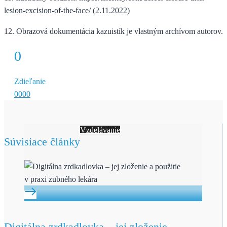
lesion-excision-of-the-face/ (2.11.2022)
12. Obrazová dokumentácia kazuistík je vlastným archívom autorov.
0
Zdieľanie
0
0
0
0
Vzdelávanie
Súvisiace články
Digitálna zrdkadlovka – jej zloženie