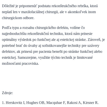
Dôležité je pripomenúť podstatu rekonštrukčného rebríka, ktorá
neplatí len v maxilofaciálnej chirurgii, ale v akomkoľvek inom
chirurgickom odbore.
Podľa typu a rozsahu chirurgického defektu, volíme čo
najjednoduchšiu rekonštrukčnú techniku, ktorá nám prinesie
optimálny výsledok po funkčnej ale aj estetickej stránke. Zároveň, je
potrebné brať do úvahy aj sofistikovanejšie techniky pre uzávery
defektov, ak prinesú pre pacienta benefit po stránke funkčnej alebo
estetickej. Samozrejme, využitie týchto techník je limitované
možnosťami pracoviska.
Zdroje:
1. Herskovitz I, Hughes OB, Macquhae F, Rakosi A, Kirsner R.