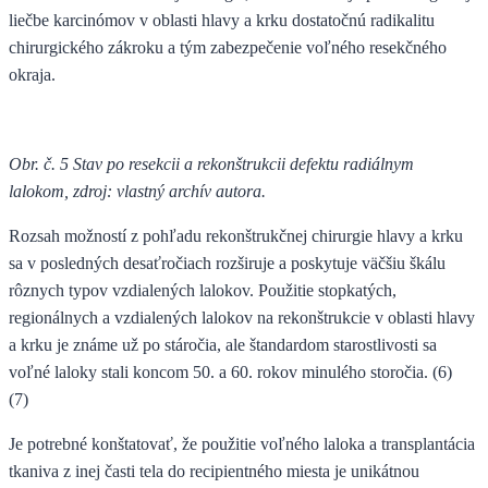
liečbe karcinómov v oblasti hlavy a krku dostatočnú radikalitu
chirurgického zákroku a tým zabezpečenie voľného resekčného
okraja.
Obr. č. 5 Stav po resekcii a rekonštrukcii defektu radiálnym
lalokom, zdroj: vlastný archív autora.
Rozsah možností z pohľadu rekonštrukčnej chirurgie hlavy a krku
sa v posledných desaťročiach rozširuje a poskytuje väčšiu škálu
rôznych typov vzdialených lalokov. Použitie stopkatých,
regionálnych a vzdialených lalokov na rekonštrukcie v oblasti hlavy
a krku je známe už po stáročia, ale štandardom starostlivosti sa
voľné laloky stali koncom 50. a 60. rokov minulého storočia. (6)
(7)
Je potrebné konštatovať, že použitie voľného laloka a transplantácia
tkaniva z inej časti tela do recipientného miesta je unikátnou