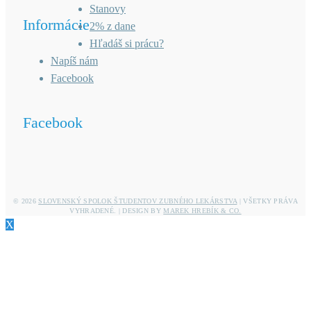
Stanovy
Informácie
2% z dane
Hľadáš si prácu?
Napíš nám
Facebook
Facebook
© 2026
SLOVENSKÝ SPOLOK ŠTUDENTOV ZUBNÉHO LEKÁRSTVA
| VŠETKY PRÁVA
VYHRADENÉ. | DESIGN BY
MAREK HREBÍK & CO.
X