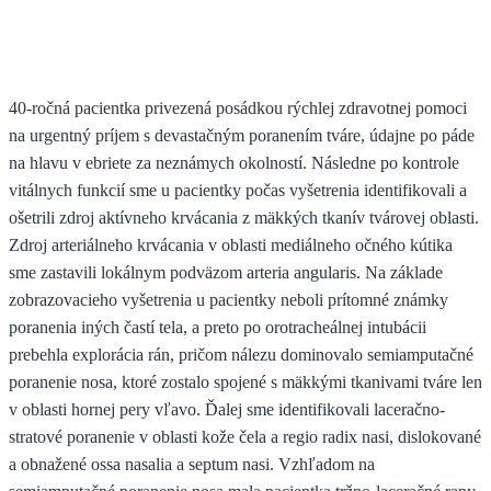
40-ročná pacientka privezená posádkou rýchlej zdravotnej pomoci
na urgentný príjem s devastačným poranením tváre, údajne po páde
na hlavu v ebriete za neznámych okolností. Následne po kontrole
vitálnych funkcií sme u pacientky počas vyšetrenia identifikovali a
ošetrili zdroj aktívneho krvácania z mäkkých tkanív tvárovej oblasti.
Zdroj arteriálneho krvácania v oblasti mediálneho očného kútika
sme zastavili lokálnym podväzom arteria angularis. Na základe
zobrazovacieho vyšetrenia u pacientky neboli prítomné známky
poranenia iných častí tela, a preto po orotracheálnej intubácii
prebehla explorácia rán, pričom nálezu dominovalo semiamputačné
poranenie nosa, ktoré zostalo spojené s mäkkými tkanivami tváre len
v oblasti hornej pery vľavo. Ďalej sme identifikovali laceračno-
stratové poranenie v oblasti kože čela a regio radix nasi, dislokované
a obnažené ossa nasalia a septum nasi. Vzhľadom na