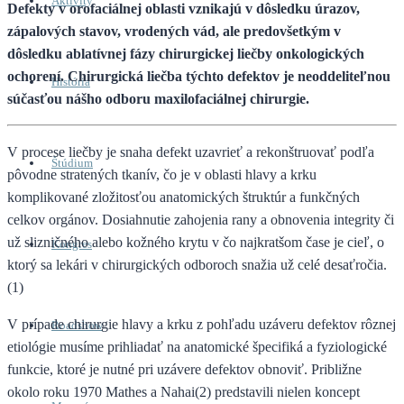
Aktivity
Defekty v orofaciálnej oblasti vznikajú v dôsledku úrazov,
zápalových stavov, vrodených vád, ale predovšetkým v
dôsledku ablatívnej fázy chirurgickej liečby onkologických
ochorení. Chirurgická liečba týchto defektov je neoddeliteľnou
História
súčasťou nášho odboru maxilofaciálnej chirurgie.
V procese liečby je snaha defekt uzavrieť a rekonštruovať podľa
Štúdium
pôvodne stratených tkanív, čo je v oblasti hlavy a krku
komplikované zložitosťou anatomických štruktúr a funkčných
celkov orgánov. Dosiahnutie zahojenia rany a obnovenia integrity či
už slizničného alebo kožného krytu v čo najkratšom čase je cieľ, o
Kongres
ktorý sa lekári v chirurgických odboroch snažia už celé desaťročia.
(1)
V prípade chirurgie hlavy a krku z pohľadu uzáveru defektov rôznej
Roadshow
etiológie musíme prihliadať na anatomické špecifiká a fyziologické
funkcie, ktoré je nutné pri uzávere defektov obnoviť. Približne
okolo roku 1970 Mathes a Nahai(2) predstavili nielen koncept