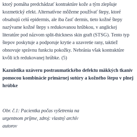
ktorý pomáha predchádzať kontraktúre kože a tým zlepšuje
kozmetický efekt. Alternatívne môžeme používať štepy, ktoré
obsahujú celú epidermis, ale iba časť dermis, tieto kožné štepy
nazývame kožné štepy s redukovanou hrúbkou, v anglickej
literatúre pod názvom split-thickness skin graft (STSG). Tento typ
štepov poskytuje a podporuje krytie a uzavretie rany, taktiež
obnovuje správnu funkciu pokožky. Nebránia však kontraktúre
kvôli ich redukovanej hrúbke. (5)
Kazuistika uzáveru postraumatického defektu mäkkých tkanív
pomocou kombinácie primárnej sutúry a kožného štepu v plnej
hrúbke
Obr. č.1: Pacientka počas vyšetrenia na
urgentnom príjme, zdroj: vlastný archív
autorov