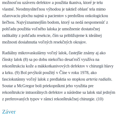
možnosťou uzáveru defektov a použitia tkaniva, ktoré je telu
vlastné. Neodmysliteľnou výhodou je taktiež oblasť tela mimo
ožarovaciu plochu najmä u pacientov s predošlou onkologickou
liečbou. Najvýznamnejším bodom, ktorý sa nedá nespomenúť z
pohľadu použitia voľného laloka je umožnenie dostatočnej
radikality z pohľadu resekcie, čím sa približujeme k ideálnej
možnosti dosiahnutia voľných resekčných okrajov.
Radiálny mikrovaskulárny voľný lalok, častejšie známy aj ako
čínsky lalok (8) sa po dobu niekoľko desaťročí využíva na
rekonštrukciu kože a mäkkotkanivových defektov v chirurgii hlavy
a krku. (9) Bol prvýkrát použitý v Číne v roku 1978, ako
fasciokutánny voľný lalok z predlaktia so stopkou
arteria radialis
.
Soutar a McGregor boli priekopníkmi jeho využitia pre
rekonštrukcie intraorálnych defektov a následne sa lalok stal jedným
z preferovaných typov v rámci rekonštrukčnej chirurgie. (10)
Záver