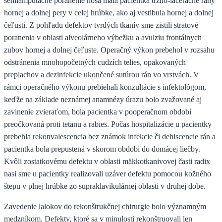
semiamputačné poranenie nosa mala pacientka tržno-laceračné rany
hornej a dolnej pery v celej hrúbke, ako aj vestibula hornej a dolnej
čeľusti. Z pohľadu defektov tvrdých tkanív sme zistili stratové
poranenia v oblasti alveolárneho výbežku a avulziu frontálnych
zubov hornej a dolnej čeľuste. Operačný výkon prebehol v rozsahu
odstránenia mnohopočetných cudzích telies, opakovaných
preplachov a dezinfekcie ukončené sutúrou rán vo vrstvách. V
rámci operačného výkonu prebiehali konzultácie s infektológom,
keďže na základe neznámej anamnézy úrazu bolo zvažované aj
zavinenie zvieraťom, bola pacientka v pooperačnom období
preočkovaná proti tetanu a rabies. Počas hospitalizácie u pacientky
prebehla rekonvalescencia bez známok infekcie či dehiscencie rán a
pacientka bola prepustená v skorom období do domácej liečby.
Kvôli zostatkovému defektu v oblasti mäkkotkanivovej časti radix
nasi sme u pacientky realizovali uzáver defektu pomocou kožného
štepu v plnej hrúbke zo supraklavikulárnej oblasti v druhej dobe.
Zavedenie lalokov do rekonštrukčnej chirurgie bolo významným
medzníkom. Defekty, ktoré sa v minulosti rekonštruovali len