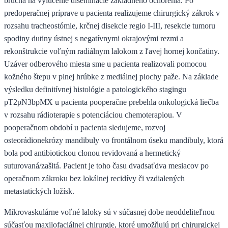
brucha na vylúčenie diseminácie základného ochorenia. Po
predoperačnej príprave u pacienta realizujeme chirurgický zákrok v
rozsahu tracheostómie, krčnej disekcie regio I-III, resekcie tumoru
spodiny dutiny ústnej s negatívnymi okrajovými rezmi a
rekonštrukcie voľným radiálnym lalokom z ľavej hornej končatiny.
Uzáver odberového miesta sme u pacienta realizovali pomocou
kožného štepu v plnej hrúbke z mediálnej plochy paže. Na základe
výsledku definitívnej histológie a patologického stagingu
pT2pN3bpMX u pacienta pooperačne prebehla onkologická liečba
v rozsahu rádioterapie s potenciáciou chemoterapiou. V
pooperačnom období u pacienta sledujeme, rozvoj
osteorádionekrózy mandibuly vo frontálnom úseku mandibuly, ktorá
bola pod antibiotickou clonou revidovaná a hermetický
suturovaná/zašitá. Pacient je toho času dvadsaťdva mesiacov po
operačnom zákroku bez lokálnej recidívy či vzdialených
metastatických ložísk.
Mikrovaskulárne voľné laloky sú v súčasnej dobe neoddeliteľnou
súčasťou maxilofaciálnej chirurgie, ktoré umožňujú pri chirurgickej