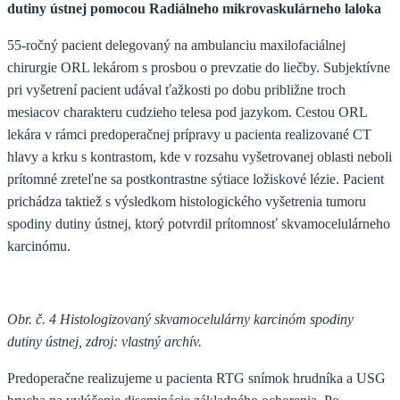
dutiny ústnej pomocou Radiálneho mikrovaskulárneho laloka
55-ročný pacient delegovaný na ambulanciu maxilofaciálnej
chirurgie ORL lekárom s prosbou o prevzatie do liečby. Subjektívne
pri vyšetrení pacient udával ťažkosti po dobu približne troch
mesiacov charakteru cudzieho telesa pod jazykom. Cestou ORL
lekára v rámci predoperačnej prípravy u pacienta realizované CT
hlavy a krku s kontrastom, kde v rozsahu vyšetrovanej oblasti neboli
prítomné zreteľne sa postkontrastne sýtiace ložiskové lézie. Pacient
prichádza taktiež s výsledkom histologického vyšetrenia tumoru
spodiny dutiny ústnej, ktorý potvrdil prítomnosť skvamocelulárneho
karcinómu.
Obr. č. 4 Histologizovaný skvamocelulárny karcinóm spodiny
dutiny ústnej, zdroj: vlastný archív.
Predoperačne realizujeme u pacienta RTG snímok hrudníka a USG