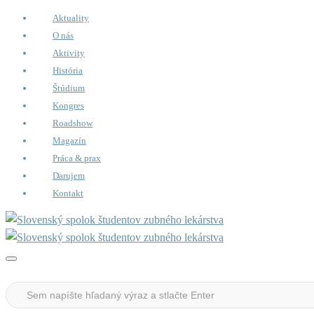
Aktuality
O nás
Aktivity
História
Štúdium
Kongres
Roadshow
Magazín
Práca & prax
Darujem
Kontakt