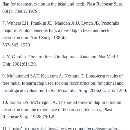
flap for reconstruc- tion in the head and neck. Plast Reconstr Surg .
63(1): 73e81, 1979.
7. Withers EH, Franklin JD, Madden Jr JJ, Lynch JB. Pectoralis
major musculocutaneous flap: a new flap in head and neck
reconstruction. Am J Surg . 138(4):
537e543, 1979.
8. Y, Guofan. Forearm free skin flap transplantation. Nat Med J
Chir. 1981;61:139.
9. Mohammed SAF, Katakura A, Nomura T. Long-term results of
free radial forearm flap used for oral reconstruction: functional and
histological evaluation. J Oral Maxillofac Surg. 2006;64:1255-1260.
10. Soutar DS, McGregor IA. The radial forearm flap in intraoral
reconstruction: the experience of 60 consecutive cases. Plast
Reconstr Surg. 1986; 78:1-8.
11. Ilustračný obrázok: https://aneskey.com/defect-closure-after-