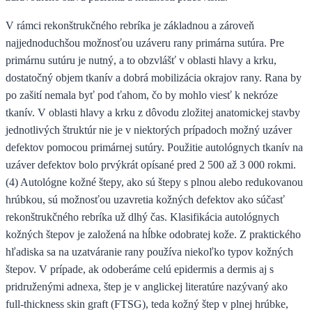
V rámci rekonštrukčného rebríka je základnou a zároveň
najjednoduchšou možnosťou uzáveru rany primárna sutúra. Pre
primárnu sutúru je nutný, a to obzvlášť v oblasti hlavy a krku,
dostatočný objem tkanív a dobrá mobilizácia okrajov rany. Rana by
po zašití nemala byť pod ťahom, čo by mohlo viesť k nekróze
tkanív. V oblasti hlavy a krku z dôvodu zložitej anatomickej stavby
jednotlivých štruktúr nie je v niektorých prípadoch možný uzáver
defektov pomocou primárnej sutúry. Použitie autológnych tkanív na
uzáver defektov bolo prvýkrát opísané pred 2 500 až 3 000 rokmi.
(4) Autológne kožné štepy, ako sú štepy s plnou alebo redukovanou
hrúbkou, sú možnosťou uzavretia kožných defektov ako súčasť
rekonštrukčného rebríka už dlhý čas. Klasifikácia autológnych
kožných štepov je založená na hĺbke odobratej kože. Z praktického
hľadiska sa na uzatváranie rany používa niekoľko typov kožných
štepov. V prípade, ak odoberáme celú epidermis a dermis aj s
pridruženými adnexa, štep je v anglickej literatúre nazývaný ako
full-thickness skin graft (FTSG), teda kožný štep v plnej hrúbke,