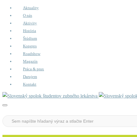
Aktuality
O nás
Aktivity
História
Štúdium
Kongres
Roadshow
Magazín
Práca & prax
Darujem
Kontakt