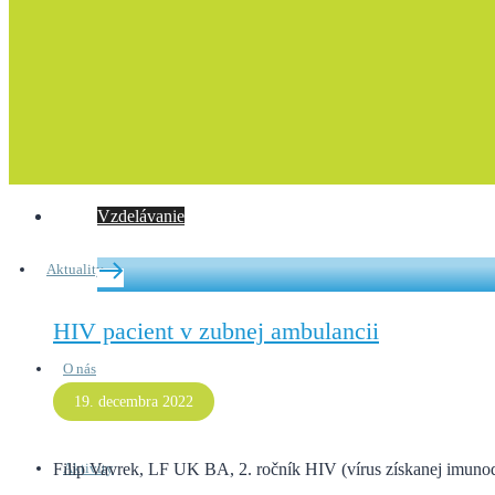
Vzdelávanie
Aktuality
HIV pacient v zubnej ambulancii
O nás
19. decembra 2022
Filip Vavrek, LF UK BA, 2. ročník HIV (vírus získanej imunod
Aktivity