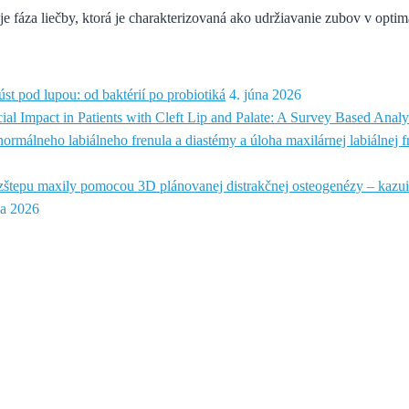
fáza liečby, ktorá je charakterizovaná ako udržiavanie zubov v optim
st pod lupou: od baktérií po probiotiká
4. júna 2026
ial Impact in Patients with Cleft Lip and Palate: A Survey Based Analy
ormálneho labiálneho frenula a diastémy a úloha maxilárnej labiálnej 
zštepu maxily pomocou 3D plánovanej distrakčnej osteogenézy – kazui
ca 2026