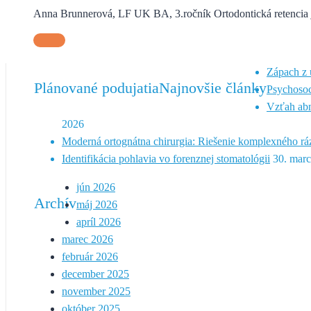
Anna Brunnerová, LF UK BA, 3.ročník Ortodontická retencia je 
Zápach z ú
Plánované podujatia
Najnovšie články
Psychosoc
Vzťah abn
2026
Moderná ortognátna chirurgia: Riešenie komplexného rá
Identifikácia pohlavia vo forenznej stomatológii
30. mar
jún 2026
Archív
máj 2026
apríl 2026
marec 2026
február 2026
december 2025
november 2025
október 2025