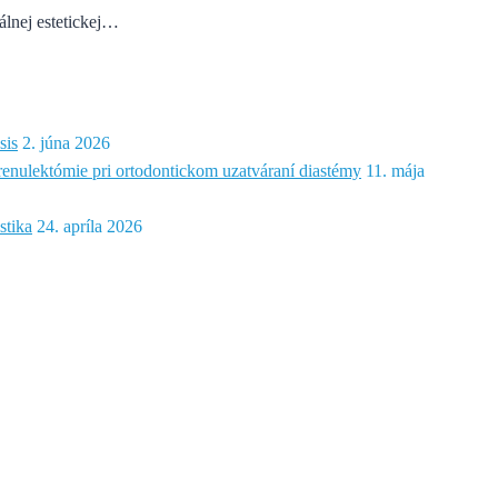
álnej estetickej…
sis
2. júna 2026
frenulektómie pri ortodontickom uzatváraní diastémy
11. mája
stika
24. apríla 2026