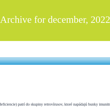
Archive for december, 202
eficiencie) patrí do skupiny retrovírusov, ktoré napádajú bunky imun