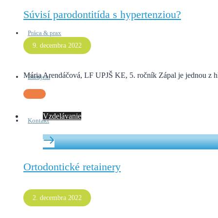
Súvisí parodontitída s hypertenziou?
Práca & prax
9. decembra 2022
Mária Arendáčová, LF UPJŠ KE, 5. ročník Zápal je jednou z hl
Darujem
Vzdelávanie
Kontakt
Ortodontické retainery
2. decembra 2022