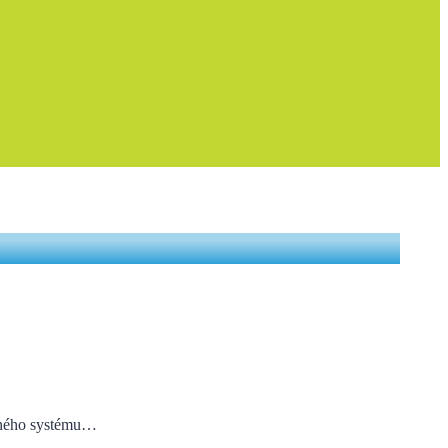
2
itného systému…