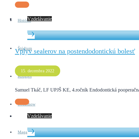
Vzdelávanie
História
Štúdium
Vplyv sealerov na postendodontickú bolesť
15. decembra 2022
Kongres
Samuel Tkáč, LF UPJŠ KE, 4.ročník Endodontická pooperačná bo
Roadshow
Vzdelávanie
Magazín