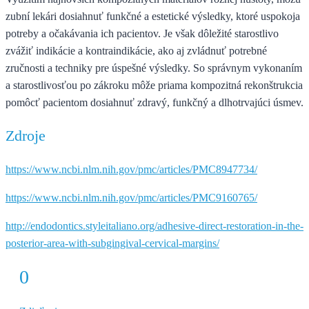
zubní lekári dosiahnuť funkčné a estetické výsledky, ktoré uspokoja
potreby a očakávania ich pacientov. Je však dôležité starostlivo
zvážiť indikácie a kontraindikácie, ako aj zvládnuť potrebné
zručnosti a techniky pre úspešné výsledky. So správnym vykonaním
a starostlivosťou po zákroku môže priama kompozitná rekonštrukcia
pomôcť pacientom dosiahnuť zdravý, funkčný a dlhotrvajúci úsmev.
Zdroje
https://www.ncbi.nlm.nih.gov/pmc/articles/PMC8947734/
https://www.ncbi.nlm.nih.gov/pmc/articles/PMC9160765/
http://endodontics.styleitaliano.org/adhesive-direct-restoration-in-the-
posterior-area-with-subgingival-cervical-margins/
0