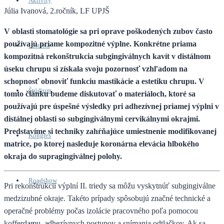
Aktivity
Júlia Ivanová, 2.ročník, LF UPJŠ
V oblasti stomatológie sa pri oprave poškodených zubov často
používajú priame kompozitné výplne. Konkrétne priama
História
kompozitná rekonštrukcia subgingiválnych kavít v distálnom
úseku chrupu si získala svoju pozornosť vzhľadom na
schopnosť obnoviť funkciu mastikácie a estetiku chrupu. V
Štúdium
tomto článku budeme diskutovať o materiáloch, ktoré sa
používajú pre úspešné výsledky pri adhezívnej priamej výplni v
distálnej oblasti so subgingiválnymi cervikálnymi okrajmi.
Predstavíme si techniky zahŕňajúce umiestnenie modifikovanej
Kongres
matrice, po ktorej nasleduje koronárna elevácia hlbokého
okraja do supragingiválnej polohy.
Roadshow
Pri rekonštrukcii výplní II. triedy sa môžu vyskytnúť subgingiválne
medzizubné okraje. Takéto prípady spôsobujú značné technické a
operačné problémy počas izolácie pracovného poľa pomocou
kofferdamu, adhezívnych postupov a snímania odtlačkov. Ak sa