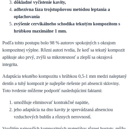
dôkladné vyčistenie kavity,
adhezívna fáza trojstupňovou metódou leptania a
oplachovania
zvýšenie cervikálneho schodíka tekutým kompozitom s
hrúbkou maximálne 1 mm.
Podľa tohto postupu bolo 98 % autorov spokojných s okrajom
kompozitnej výplne. Rôzni autori tvrdia, že keď sa tekutý kompozit
aplikuje ako prvý, zvýši sa mikrotesnosť a zlepší sa okrajová
integrita.
Adaptácia tekutého kompozitu s hrúbkou 0,5-1 mm medzi naleptaný
dentín a tuhý kompozit je najlepšie riešenie pri absencii skloviny.
Toto tvrdenie môžeme podporiť nasledujúcimi faktami:
umožňuje eliminovať kontrakčné napätie,
jeho adaptácia na dno kavity je sprevádzaná absenciou
vzduchových bublín a rôznych nerovností.
Využitím najnovších kompozitných materiálov rôznej hustoty, môžu