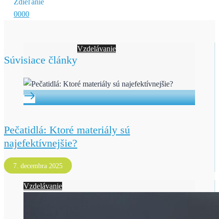
Zdieľanie
0
0
0
0
Vzdelávanie
Súvisiace články
Pečatidlá: Ktoré materiály sú
najefektívnejšie?
7. decembra 2025
Vzdelávanie