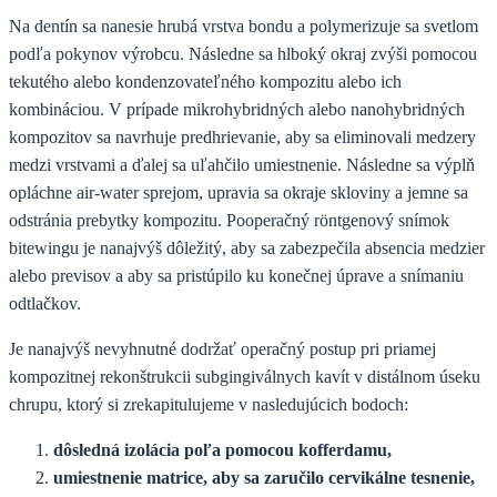
Na dentín sa nanesie hrubá vrstva bondu a polymerizuje sa svetlom
podľa pokynov výrobcu. Následne sa hlboký okraj zvýši pomocou
tekutého alebo kondenzovateľného kompozitu alebo ich
kombináciou. V prípade mikrohybridných alebo nanohybridných
kompozitov sa navrhuje predhrievanie, aby sa eliminovali medzery
medzi vrstvami a ďalej sa uľahčilo umiestnenie. Následne sa výplň
opláchne air-water sprejom, upravia sa okraje skloviny a jemne sa
odstránia prebytky kompozitu. Pooperačný röntgenový snímok
bitewingu je nanajvýš dôležitý, aby sa zabezpečila absencia medzier
alebo previsov a aby sa pristúpilo ku konečnej úprave a snímaniu
odtlačkov.
Je nanajvýš nevyhnutné dodržať operačný postup pri priamej
kompozitnej rekonštrukcii subgingiválnych kavít v distálnom úseku
chrupu, ktorý si zrekapitulujeme v nasledujúcich bodoch:
dôsledná izolácia poľa pomocou kofferdamu,
umiestnenie matrice, aby sa zaručilo cervikálne tesnenie,