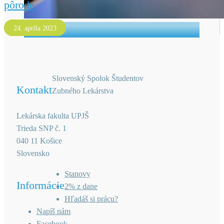
pôrode
24. apríla 2023
Slovenský Spolok Študentov
Kontakt
Zubného Lekárstva
Lekárska fakulta UPJŠ
Trieda SNP č. 1
040 11 Košice
Slovensko
Stanovy
Informácie
2% z dane
Hľadáš si prácu?
Napíš nám
Facebook