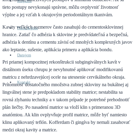
Magazín
tieto postupy nevykonajú správne, môžu ovplyvniť životnosť
výplne a jej vzťah k okrajovým periodontálnym tkanivám.
Kavity veľkých rozmerov často zasahujú do cementosklovinnej
Práca & prax
hranice. Zatiaľ čo adhézia k sklovine je predvídateľná a bezpečná,
adhézia k dentínu a cementu závisí od mnohých komplexných javov
ako leptanie, sušenie, aplikácia primeru a aplikácia bondu.
Darujem
Pri priamej kompozitnej rekonštrukcii subgingiválnych kavít v
distálnom úseku chrupu je nevyhnutné aplikovať modifikovanú
matricu z nehrdzavejúcej ocele na utesnenie cervikálneho okraja.
Kontakt
Prítomnosť dostatočného množstva zubnej skloviny na bukálnej aj
lingválnej stene je predpokladom stability matrice; nestabilita sa
rovná zlyhaniu techniky a v takom prípade je potrebné prehodnotiť
plán liečby. Po nasadení matrice sa vloží klin s primeranou 3D
anatómiou. Ak klin ovplyvňuje profil matrice, môže byť namiesto
klinu aplikovaný teflón. Kofferdam či gingíva by nemali zasahovať
medzi okraj kavity a matrice.