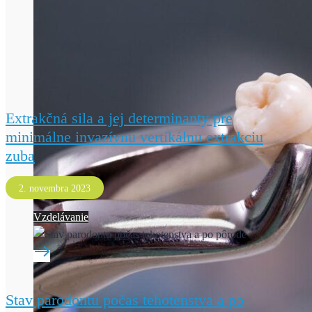
Extrakčná sila a jej determinanty pre
minimálne invazívnu vertikálnu extrakciu
zuba
2. novembra 2023
Vzdelávanie
Stav parodontu počas tehotenstva a po