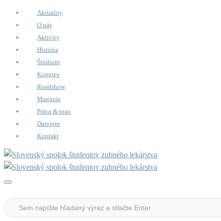
Aktuality
O nás
Aktivity
História
Štúdium
Kongres
Roadshow
Magazín
Práca & prax
Darujem
Kontakt