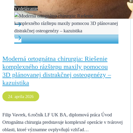
Vzdelávanie
Moderná ortognátna chirurgia: Riešenie
komplexného rázštepu maxily pomocou
3D plánovanej distrakčnej osteogenézy –
kazuistika
24. apríla 2026
Filip Vavrek, 6.ročník LF UK BA, diplomová práca Úvod
Ortognátna chirurgia predstavuje komplexné operácie v tvárovej
oblasti, ktoré významne ovplyvňujú vzhľad…