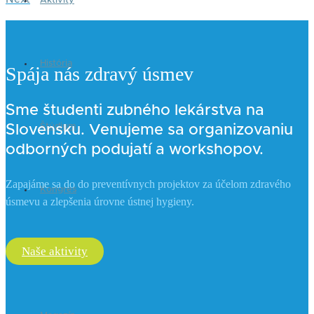
Aktivity
História
Spája nás
zdravý úsmev
Sme študenti zubného lekárstva na
Štúdium
Slovensku. Venujeme sa organizovaniu
odborných podujatí a workshopov.
Zapajáme sa do do preventívnych projektov za účelom zdravého
Kongres
úsmevu a zlepšenia úrovne ústnej hygieny.
Naše aktivity
Roadshow