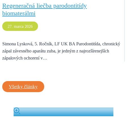
Regeneračná liečba parodontitídy
biomaterálmi
27. marca 2026
Simona Lysková, 5. Ročník, LF UK BA Parodontitída, chronický
zápal závesného aparátu zuba, je jedným z najrozšírenejších
zápalových ochorení v…
Všetky články