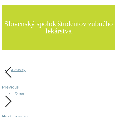
Slovenský spolok študentov zubného
lekárstva
Aktuality
Previous
O nás
Next