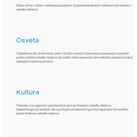
Našim cieľom v oblasti vzdelávania je pripraviť kvalitné mimoškolské vzdelávanie pre študentov
zubného lekárstva.
Osveta
Vzhľadom na fakt, že Slovensko patrí v rebríčku ochorení ústnej dutiny na alarmujúce popredné
priečky, študenti zubného lekárstva ako budúci lekári pripravujú ročne niekoľko zaujímavých akcií
zameraných najmä na prevenciu.
Kultúra
Venujeme sa aj organizácii spoločenských akcií pre študentov zubného lekárstva,
teambuildingových podujatí, ako aj podujatií nevyhnutných pre chod organizácie Slovenského
spolku študentov zubného lekárstva.