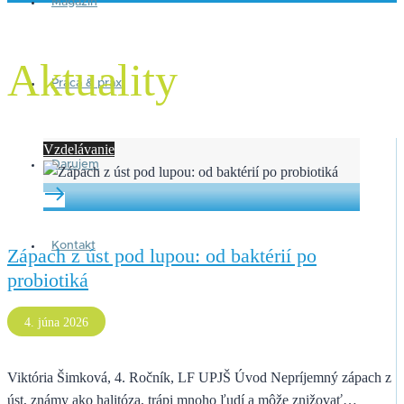
Magazín
Aktuality
Práca & prax
Vzdelávanie
Darujem
Kontakt
Zápach z úst pod lupou: od baktérií po
probiotiká
4. júna 2026
Viktória Šimková, 4. Ročník, LF UPJŠ Úvod Nepríjemný zápach z
úst, známy ako halitóza, trápi mnoho ľudí a môže znižovať…