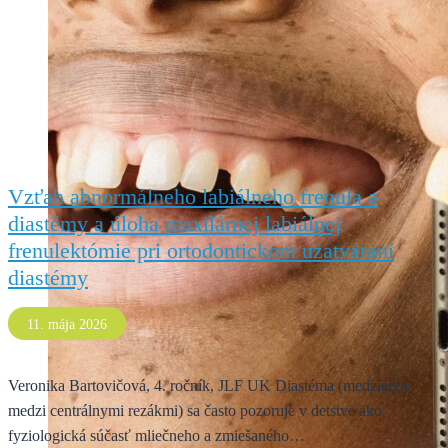
Vzťah abnormálneho labiálneho frenula a
diastémy a úloha maxilárnej labiálnej
frenulektómie pri ortodontickom uzatváraní
diastémy
11. mája 2026
Veronika Bartovičová, 4. ročník, JLF UK Diastéma (medzierka
medzi centrálnymi rezákmi) sa často pozoruje v detstve ako
fyziologická súčasť mliečneho a zmiešaného…