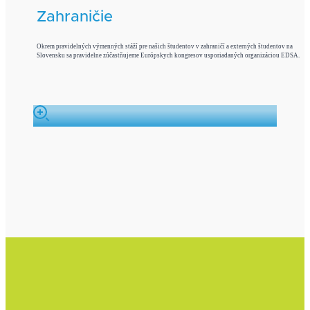
Zahraničie
Okrem pravidelných výmenných stáží pre našich študentov v zahraničí a externých študentov na
Slovensku sa pravidelne zúčastňujeme Európskych kongresov usporiadaných organizáciou EDSA.