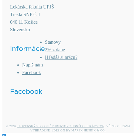
Lekárska fakulta UPJŠ
Trieda SNP č. 1
040 11 Košice
Slovensko
Stanovy
Informácie
2% z dane
Hľadáš si prácu?
Napíš nám
Facebook
Facebook
© 2026
SLOVENSKÝ SPOLOK ŠTUDENTOV ZUBNÉHO LEKÁRSTVA
| VŠETKY PRÁVA
VYHRADENÉ. | DESIGN BY
MAREK HREBÍK & CO.