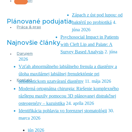
Magazín
Zápach z úst pod lupou: od
Plánované podujatia
baktérií po probiotiká
4.
Práca & prax
júna 2026
Psychosocial Impact in Patients
Najnovšie články
with Cleft Lip and Palate: A
Survey Based Analysis
2. júna
Darujem
2026
Vzťah abnormálneho labiálneho frenula a diastémy a
úloha maxilárnej labiálnej frenulektómie pri
Kontakt
ortodontickom uzatváraní diastémy
11. mája 2026
Moderná ortognátna chirurgia: Riešenie komplexného
rázštepu maxily pomocou 3D plánovanej distrakčnej
osteogenézy – kazuistika
24. apríla 2026
Identifikácia pohlavia vo forenznej stomatológii
30.
marca 2026
jún 2026