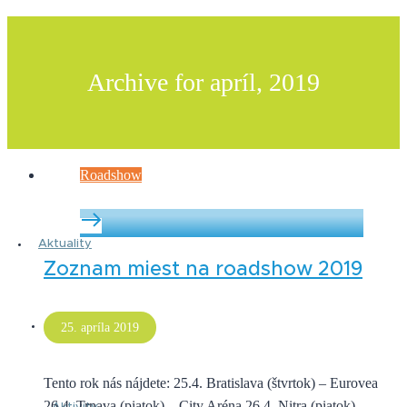
Archive for apríl, 2019
Roadshow
Aktuality
Zoznam miest na roadshow 2019
O nás
25. apríla 2019
Tento rok nás nájdete: 25.4. Bratislava (štvrtok) – Eurovea
26.4. Trnava (piatok) – City Aréna 26.4. Nitra (piatok) –