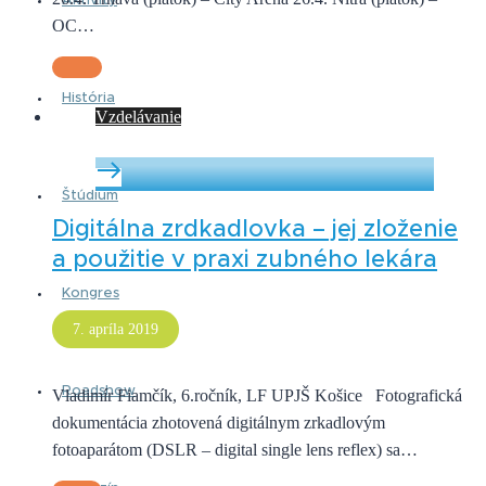
Aktivity
OC…
História
Vzdelávanie
Štúdium
Digitálna zrdkadlovka – jej zloženie
a použitie v praxi zubného lekára
Kongres
7. apríla 2019
Roadshow
Vladimír Fiamčík, 6.ročník, LF UPJŠ Košice Fotografická
dokumentácia zhotovená digitálnym zrkadlovým
fotoaparátom (DSLR – digital single lens reflex) sa…