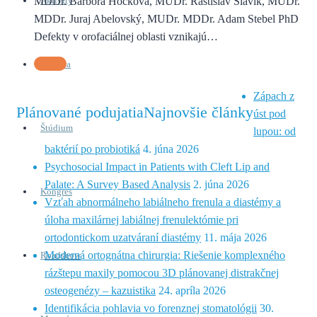
MDDr. Barbora Hocková, MUDr. Rastislav Slávik, MUDr.
Aktivity
MDDr. Juraj Abelovský, MUDr. MDDr. Adam Stebel PhD
Defekty v orofaciálnej oblasti vznikajú…
História
Zápach z
Plánované podujatia
Najnovšie články
úst pod
Štúdium
lupou: od
baktérií po probiotiká
4. júna 2026
Psychosocial Impact in Patients with Cleft Lip and
Palate: A Survey Based Analysis
2. júna 2026
Kongres
Vzťah abnormálneho labiálneho frenula a diastémy a
úloha maxilárnej labiálnej frenulektómie pri
ortodontickom uzatváraní diastémy
11. mája 2026
Moderná ortognátna chirurgia: Riešenie komplexného
Roadshow
rázštepu maxily pomocou 3D plánovanej distrakčnej
osteogenézy – kazuistika
24. apríla 2026
Identifikácia pohlavia vo forenznej stomatológii
30.