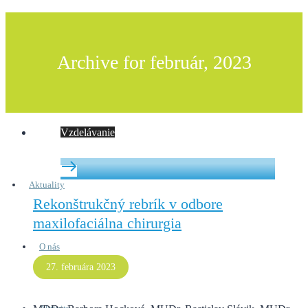
Archive for február, 2023
Vzdelávanie
Aktuality
Rekonštrukčný rebrík v odbore
maxilofaciálna chirurgia
O nás
27. februára 2023