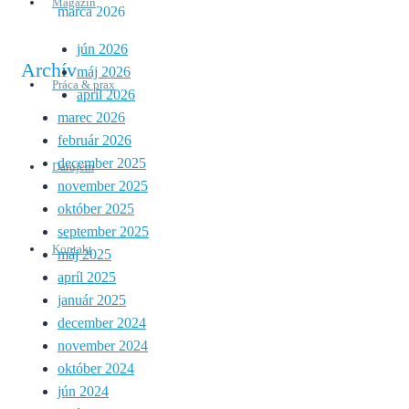
Magazín
marca 2026
jún 2026
Archív
máj 2026
Práca & prax
apríl 2026
marec 2026
február 2026
december 2025
Darujem
november 2025
október 2025
september 2025
Kontakt
máj 2025
apríl 2025
január 2025
december 2024
november 2024
október 2024
jún 2024