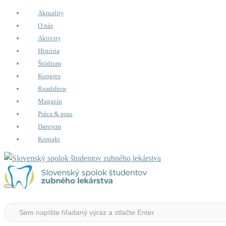
Aktuality
O nás
Aktivity
História
Štúdium
Kongres
Roadshow
Magazín
Práca & prax
Darujem
Kontakt